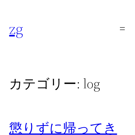
内
容
zg
を
ス
キ
ッ
プ
カテゴリー:
log
懲りずに帰ってき